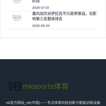
阶段
2026-07-01
塞内加尔对伊拉克不只是荣誉战，也影
响第三名整体排名
2026-06-29
mk官方网站_mk(中国)——专注体育科技创新与智能训练设备