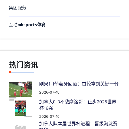
集团服务
互动
mksports体育
热门资讯
刚果1-1葡萄牙回顾：首轮拿到关键一分
2026-07-18
加拿大0-3不敌摩洛哥：止步2026世界
杯16强
2026-07-10
加拿大队本届世界杯进程：晋级淘汰赛