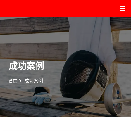
成功案例
成功案例
首页