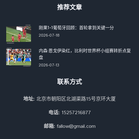
推荐文章
刚果1-1葡萄牙回顾：首轮拿到关键一分
2026-07-18
内森·恩戈伊染红，比利时世界杯小组赛转折点复
盘
2026-07-13
联系方式
地址:
北京市朝阳区北湖渠路15号京环大厦
电话:
15257216877
邮箱:
fallow@gmail.com