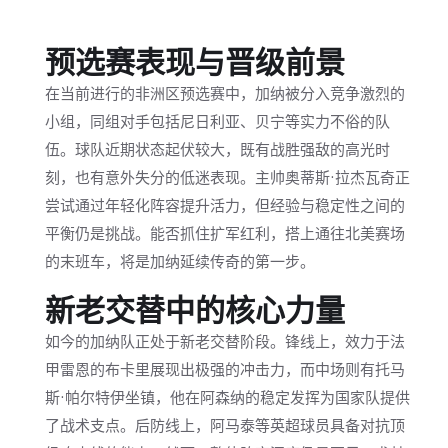
预选赛表现与晋级前景
在当前进行的非洲区预选赛中，加纳被分入竞争激烈的
小组，同组对手包括尼日利亚、贝宁等实力不俗的队
伍。球队近期状态起伏较大，既有战胜强敌的高光时
刻，也有意外失分的低迷表现。主帅奥蒂斯·拉杰瓦奇正
尝试通过年轻化阵容提升活力，但经验与稳定性之间的
平衡仍是挑战。能否抓住扩军红利，搭上通往北美赛场
的末班车，将是加纳延续传奇的第一步。
新老交替中的核心力量
如今的加纳队正处于新老交替阶段。锋线上，效力于法
甲雷恩的布卡里展现出极强的冲击力，而中场则有托马
斯·帕尔特伊坐镇，他在阿森纳的稳定发挥为国家队提供
了战术支点。后防线上，阿马泰等英超球员具备对抗顶