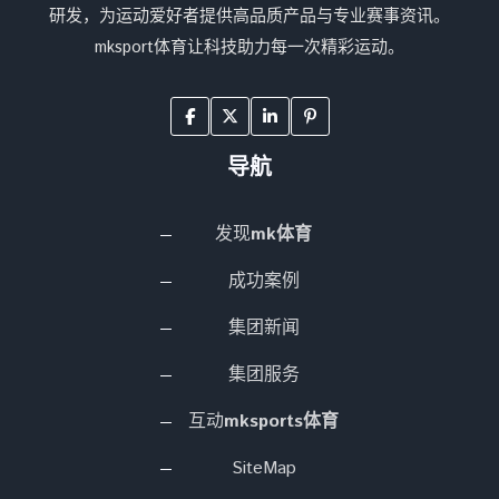
研发，为运动爱好者提供高品质产品与专业赛事资讯。
mksport体育让科技助力每一次精彩运动。
导航
发现
mk体育
成功案例
集团新闻
集团服务
互动
mksports体育
SiteMap