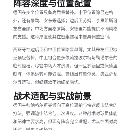
阵容深度与位置配置
德国在多个位置具备高质量替补。中卫位置除吕迪格
外，还有聚勒、安东等选择；边后卫劳姆、亨里希斯可
左右兼顾；中场方面格罗斯、安德里希能提供不同风格
的支援。这种厚度使其在密集赛程中更具调整空间。
西班牙在边后卫和中卫位置略显单薄，尤其是左后卫缺
乏顶级替补，中卫组合更多依赖拉波尔特与勒诺尔芒的
临时搭档。尽管中场人才济济，但一旦罗德里或佩德里
缺阵，体系运转可能受阻。锋线虽有奥尔莫、奥亚萨瓦
尔等选项，但终结效率始终是隐忧。
战术适配与实战前景
德国主帅纳格尔斯曼倾向于高位逼抢与快速反击结合的
打法，强调边中结合与二次进攻。这种战术对球员体能
和纪律性要求高，但现有阵容完全适配，尤其在面对高
压对手时更具破坏力。