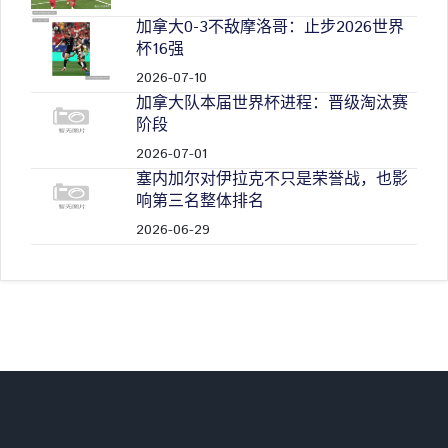
加拿大0-3不敌摩洛哥：止步2026世界
杯16强
2026-07-10
加拿大队本届世界杯进程：晋级淘汰赛
阶段
2026-07-01
塞内加尔对伊拉克不只是荣誉战，也影
响第三名整体排名
2026-06-29