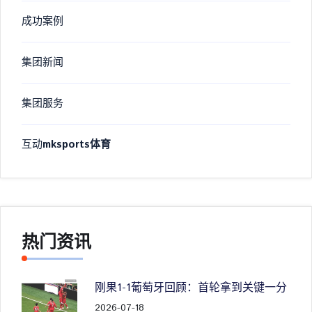
成功案例
集团新闻
集团服务
互动
mksports体育
热门资讯
刚果1-1葡萄牙回顾：首轮拿到关键一分
2026-07-18