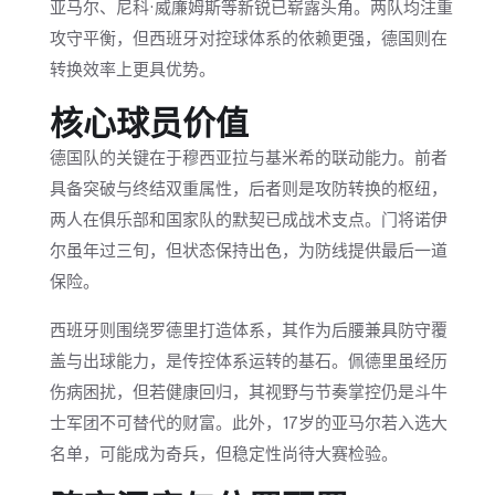
亚马尔、尼科·威廉姆斯等新锐已崭露头角。两队均注重
攻守平衡，但西班牙对控球体系的依赖更强，德国则在
转换效率上更具优势。
核心球员价值
德国队的关键在于穆西亚拉与基米希的联动能力。前者
具备突破与终结双重属性，后者则是攻防转换的枢纽，
两人在俱乐部和国家队的默契已成战术支点。门将诺伊
尔虽年过三旬，但状态保持出色，为防线提供最后一道
保险。
西班牙则围绕罗德里打造体系，其作为后腰兼具防守覆
盖与出球能力，是传控体系运转的基石。佩德里虽经历
伤病困扰，但若健康回归，其视野与节奏掌控仍是斗牛
士军团不可替代的财富。此外，17岁的亚马尔若入选大
名单，可能成为奇兵，但稳定性尚待大赛检验。