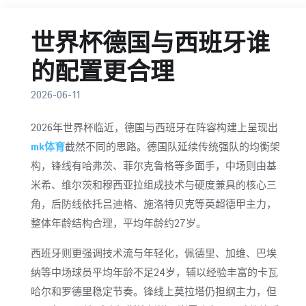
世界杯德国与西班牙谁
的配置更合理
2026-06-11
2026年世界杯临近，德国与西班牙在阵容构建上呈现出
mk体育
截然不同的思路。德国队延续传统强队的均衡架
构，锋线有哈弗茨、菲尔克鲁格等多面手，中场则由基
米希、维尔茨和穆西亚拉组成技术与硬度兼具的核心三
角，后防线依托吕迪格、施洛特贝克等英超德甲主力，
整体年龄结构合理，平均年龄约27岁。
西班牙则更强调技术流与年轻化，佩德里、加维、巴埃
纳等中场球员平均年龄不足24岁，辅以经验丰富的卡瓦
哈尔和罗德里稳定节奏。锋线上莫拉塔仍担纲主力，但