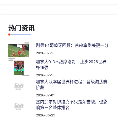
热门资讯
刚果1-1葡萄牙回顾：首轮拿到关键一分
2026-07-18
加拿大0-3不敌摩洛哥：止步2026世界
杯16强
2026-07-10
加拿大队本届世界杯进程：晋级淘汰赛
阶段
2026-07-01
塞内加尔对伊拉克不只是荣誉战，也影
响第三名整体排名
2026-06-29