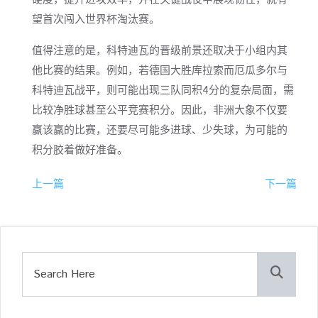
望首次闯入世界杯淘汰赛。
值得注意的是，科特迪瓦的晋级前景还取决于小组内其
他比赛的结果。例如，若德国大胜库拉索而厄瓜多尔与
科特迪瓦战平，则可能出现三队同积4分的复杂局面，需
比较净胜球甚至公平竞赛积分。因此，非洲大象不仅要
赢该赢的比赛，还要尽可能多进球、少失球，为可能的
积分胶着做好准备。
上一篇
下一篇