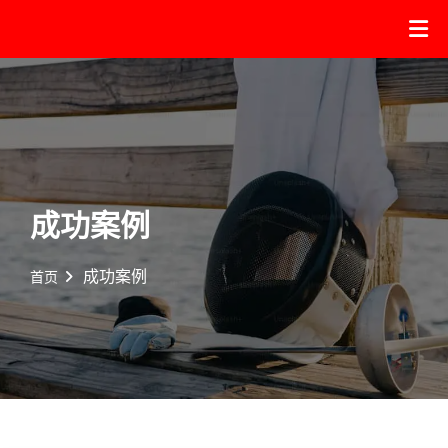
成功案例
成功案例
首页