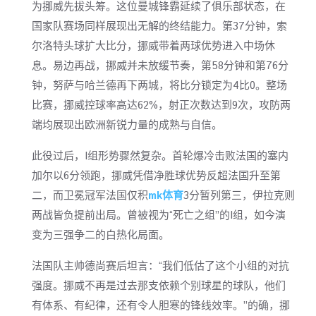
为挪威先拔头筹。这位曼城锋霸延续了俱乐部状态，在
国家队赛场同样展现出无解的终结能力。第37分钟，索
尔洛特头球扩大比分，挪威带着两球优势进入中场休
息。易边再战，挪威并未放缓节奏，第58分钟和第76分
钟，努萨与哈兰德再下两城，将比分锁定为4比0。整场
比赛，挪威控球率高达62%，射正次数达到9次，攻防两
端均展现出欧洲新锐力量的成熟与自信。
此役过后，I组形势骤然复杂。首轮爆冷击败法国的塞内
加尔以6分领跑，挪威凭借净胜球优势反超法国升至第
二，而卫冕冠军法国仅积
mk体育
3分暂列第三，伊拉克则
两战皆负提前出局。曾被视为“死亡之组”的I组，如今演
变为三强争二的白热化局面。
法国队主帅德尚赛后坦言：“我们低估了这个小组的对抗
强度。挪威不再是过去那支依赖个别球星的球队，他们
有体系、有纪律，还有令人胆寒的锋线效率。”的确，挪