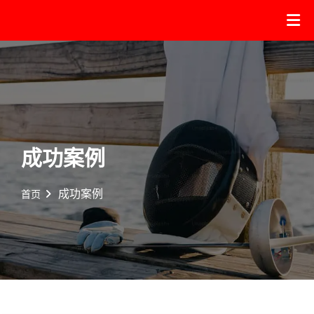
成功案例
成功案例
首页