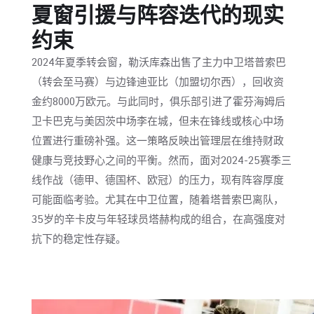
夏窗引援与阵容迭代的现实
约束
2024年夏季转会窗，勒沃库森出售了主力中卫塔普索巴
（转会至马赛）与边锋迪亚比（加盟切尔西），回收资
金约8000万欧元。与此同时，俱乐部引进了霍芬海姆后
卫卡巴克与美因茨中场李在城，但未在锋线或核心中场
位置进行重磅补强。这一策略反映出管理层在维持财政
健康与竞技野心之间的平衡。然而，面对2024-25赛季三
线作战（德甲、德国杯、欧冠）的压力，现有阵容厚度
可能面临考验。尤其在中卫位置，随着塔普索巴离队，
35岁的辛卡皮与年轻球员塔赫构成的组合，在高强度对
抗下的稳定性存疑。