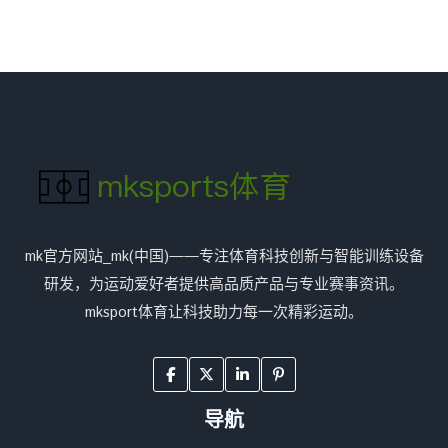
mk官方网站_mk(中国)——专注体育科技创新与智能训练设备
研发，为运动爱好者提供高品质产品与专业赛事资讯。
mksport体育让科技助力每一次精彩运动。
导航