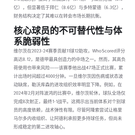
亿），但显著低于拜仁（8.6亿）与多特蒙德（6.3亿），
财务结构决定了其难以在转会市场长期抗衡。
核心球员的不可替代性与体
系脆弱性
维尔茨在2023-24赛季贡献11球12助攻，WhoScored评分
高达8.12，是德甲最具创造力的中场之一。然而，其高负
荷使用也带来风险——该赛季他出战47场正式比赛，累
计出场时间超过4000分钟。一旦维尔茨因伤病或状态波
动缺席，勒沃库森的进攻组织效率明显下降。例如，在
2024年2月对阵波鸿的比赛中，维尔茨轮休，球队全场仅
完成8次射正，最终1-1战平。这揭示出当前体系对个别球
员的高度依赖，战术弹性有限。尽管阿隆索尝试让格里
马尔多内收组织、让阿德利承担更多持球任务，但尚未
形成稳定的第二进攻轴心。