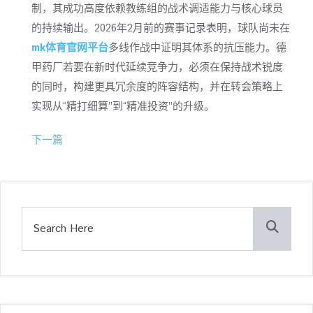
制，其成功高度依赖教练组的战术调适能力与核心球员
的持续输出。2026年2月前的赛事记录表明，球队尚未在
mk体育官网平台
多线作战中证明其体系的抗压能力。德
甲药厂若要在新时代延续竞争力，必须在保持战术锐度
的同时，构建更具冗余度的阵容结构，并在转会策略上
实现从“精打细算”到“精准投资”的升级。
下一篇