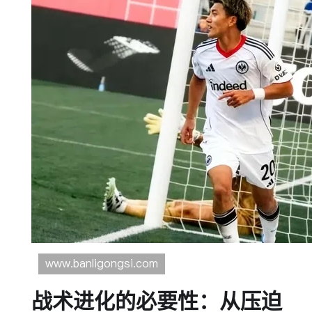
战术进化的必要性：从压迫