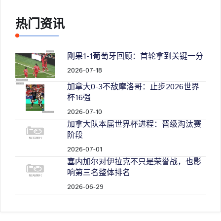
热门资讯
刚果1-1葡萄牙回顾：首轮拿到关键一分
2026-07-18
加拿大0-3不敌摩洛哥：止步2026世界
杯16强
2026-07-10
加拿大队本届世界杯进程：晋级淘汰赛
阶段
2026-07-01
塞内加尔对伊拉克不只是荣誉战，也影
响第三名整体排名
2026-06-29