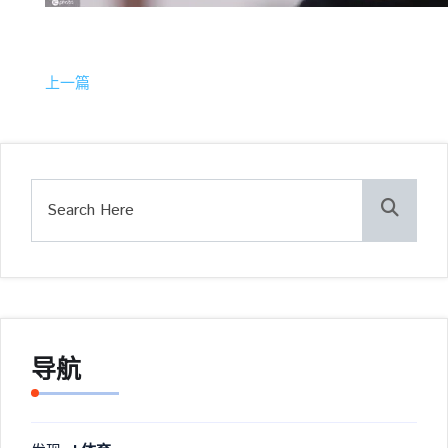
上一篇
导航