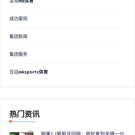
发现
mk体育
成功案例
集团新闻
集团服务
互动
mksports体育
热门资讯
刚果1-1葡萄牙回顾：首轮拿到关键一分