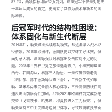
87.1%，两项指标均居32强前列。这座冠军不仅是对勒夫
十年建队成果的肯定，更确立了其作为战术革新者的国
际地位。
后冠军时代的结构性困境：
体系固化与新生代断层
2014年后，勒夫试图延续成功模式，却逐渐陷入战术路
径依赖。2016年欧洲杯，德国队仍以控球主导比赛，但
面对意大利、法国等强队时暴露出反击应对不足的问
题。2018年世界杯卫冕之旅遭遇滑铁卢，小组赛即遭墨
西哥、韩国淘汰，暴露三大隐患：一是过度依赖老将
（诺伊尔、赫韦德斯等状态下滑），二是新生代如聚
勒、基米希尚未完全融入核心体系，三是高位防线在高
速反击面前脆弱性加剧。尽管2021年欧洲杯前完成新老
交替（戈雷茨卡、哈弗茨、穆夏拉进入主力框架），但
勒夫坚持三中卫变阵与边翼卫体系，导致攻防转换节奏