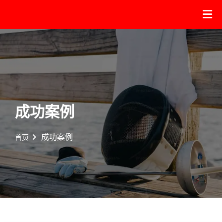
成功案例
成功案例
首页