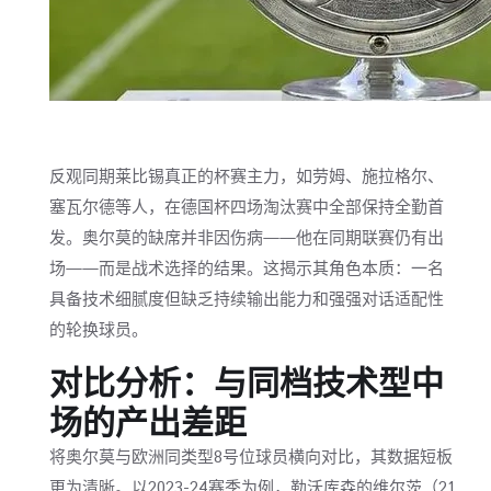
反观同期莱比锡真正的杯赛主力，如劳姆、施拉格尔、
塞瓦尔德等人，在德国杯四场淘汰赛中全部保持全勤首
发。奥尔莫的缺席并非因伤病——他在同期联赛仍有出
场——而是战术选择的结果。这揭示其角色本质：一名
具备技术细腻度但缺乏持续输出能力和强强对话适配性
的轮换球员。
对比分析：与同档技术型中
场的产出差距
将奥尔莫与欧洲同类型8号位球员横向对比，其数据短板
更为清晰。以2023-24赛季为例，勒沃库森的维尔茨（21