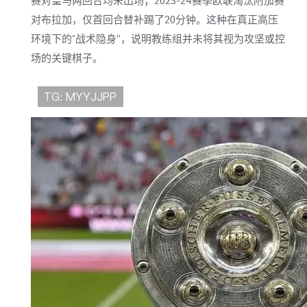
赛对皇马两回合均未出场；2023-24赛季欧联淘汰附加赛
对布拉加，仅首回合替补踢了20分钟。这种在真正高压
环境下的“战术隐身”，说明教练组并未将其视为攻坚或控
场的关键棋子。