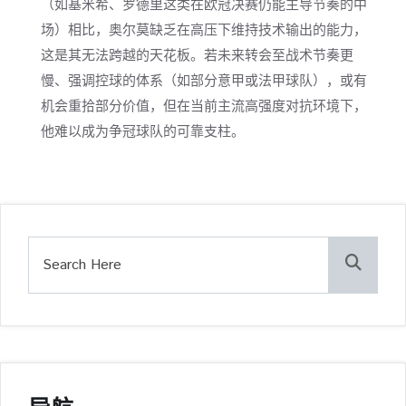
（如基米希、罗德里这类在欧冠决赛仍能主导节奏的中
场）相比，奥尔莫缺乏在高压下维持技术输出的能力，
这是其无法跨越的天花板。若未来转会至战术节奏更
慢、强调控球的体系（如部分意甲或法甲球队），或有
机会重拾部分价值，但在当前主流高强度对抗环境下，
他难以成为争冠球队的可靠支柱。