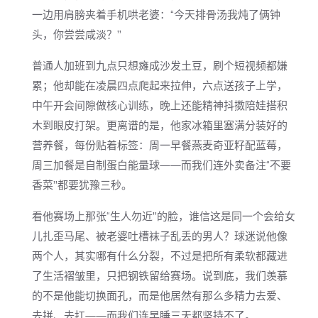
一边用肩膀夹着手机哄老婆：“今天排骨汤我炖了俩钟
头，你尝尝咸淡？”
普通人加班到九点只想瘫成沙发土豆，刷个短视频都嫌
累；他却能在凌晨四点爬起来拉伸，六点送孩子上学，
中午开会间隙做核心训练，晚上还能精神抖擞陪娃搭积
木到眼皮打架。更离谱的是，他家冰箱里塞满分装好的
营养餐，每份贴着标签：周一早餐燕麦奇亚籽配蓝莓，
周三加餐是自制蛋白能量球——而我们连外卖备注“不要
香菜”都要犹豫三秒。
看他赛场上那张“生人勿近”的脸，谁信这是同一个会给女
儿扎歪马尾、被老婆吐槽袜子乱丢的男人？球迷说他像
两个人，其实哪有什么分裂，不过是把所有柔软都藏进
了生活褶皱里，只把钢铁留给赛场。说到底，我们羡慕
的不是他能切换面孔，而是他居然有那么多精力去爱、
去拼、去扛——而我们连早睡三天都坚持不了。