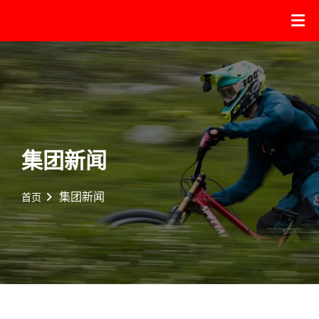
集团新闻
集团新闻
首页