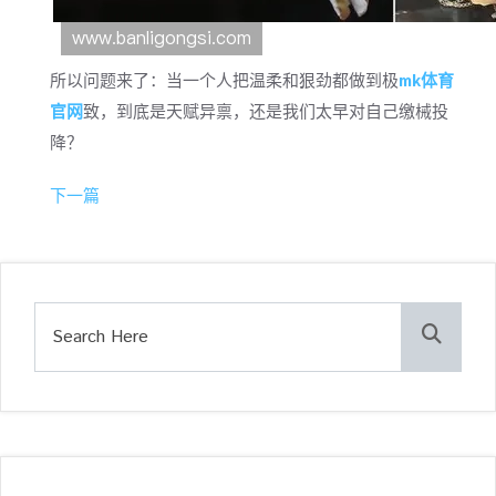
所以问题来了：当一个人把温柔和狠劲都做到极
mk体育
官网
致，到底是天赋异禀，还是我们太早对自己缴械投
降？
下一篇