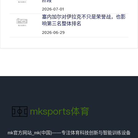
阶段
2026-07-01
塞内加尔对伊拉克不只是荣誉战，也影
响第三名整体排名
2026-06-29
mk官方网站_mk(中国)——专注体育科技创新与智能训练设备