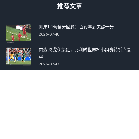
推荐文章
刚果1-1葡萄牙回顾：首轮拿到关键一分
2026-07-18
内森·恩戈伊染红，比利时世界杯小组赛转折点复
盘
2026-07-13
联系方式
地址:
北京市朝阳区北湖渠路15号京环大厦
电话:
15257216877
邮箱:
fallow@gmail.com