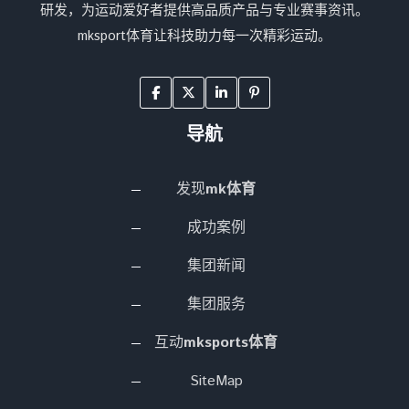
研发，为运动爱好者提供高品质产品与专业赛事资讯。
mksport体育让科技助力每一次精彩运动。
导航
发现
mk体育
成功案例
集团新闻
集团服务
互动
mksports体育
SiteMap