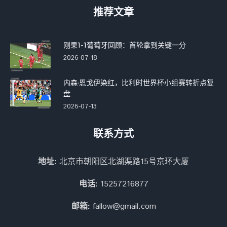
推荐文章
刚果1-1葡萄牙回顾：首轮拿到关键一分
2026-07-18
内森·恩戈伊染红，比利时世界杯小组赛转折点复
盘
2026-07-13
联系方式
地址:
北京市朝阳区北湖渠路15号京环大厦
电话:
15257216877
邮箱:
fallow@gmail.com