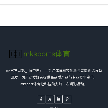
mk官方网站_mk(中国)——专注体育科技创新与智能训练设备
研发，为运动爱好者提供高品质产品与专业赛事资讯。
mksport体育让科技助力每一次精彩运动。