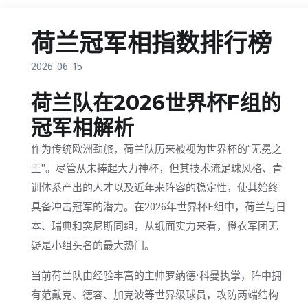
荷兰冠军相指数排行榜
2026-06-15
荷兰队在2026世界杯F组的
冠军相解析
作为传统欧洲劲旅，荷兰队历来被视为世界杯的“无冕之
王”。尽管从未捧起大力神杯，但其技术流足球风格、青
训体系产出的人才以及近年来阵容的稳定性，使其始终
具备冲击冠军的潜力。在2026年世界杯F组中，荷兰与日
本、瑞典和突尼斯同组，从纸面实力来看，橙衣军团无
疑是小组头名的最大热门。
当前荷兰队由经验丰富的主帅罗纳德·科曼执掌，阵中拥
有范戴克、德容、加克波等世界级球员，攻防两端结构