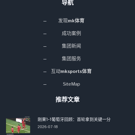
导航
发现
mk体育
成功案例
集团新闻
集团服务
互动
mksports体育
SiteMap
推荐文章
刚果1-1葡萄牙回顾：首轮拿到关键一分
2026-07-18