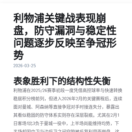
利物浦关键战表现崩
盘，防守漏洞与稳定性
问题逐步反映至争冠形
势
2026-03-25
表象胜利下的结构性失衡
利物浦在2025/26赛季初段一度凭借高控球率与快速转换
稳居积分榜前列，但进入2026年2月的关键赛程后，连续
面对曼城、阿森纳等直接争冠对手时接连失分，暴露出
其看似稳固的防守体系实则存在深层裂痕。尤其在2月1
日客场1比3负于曼城一役中，上半场尚能维持均势，下
半场却因中卫与边后卫之间空隙被反复利用而崩盘。这