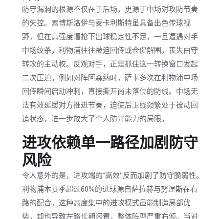
防守漏洞的根源不仅在于后场，更源于中场对攻防节奏
的失控。索博斯洛伊与麦卡利斯特虽具备出色传球视
野，但在高强度逼抢下出球稳定性不足，一旦遭遇对手
中场绞杀，利物浦往往被迫回传或仓促解围，丧失由守
转攻的主动权。反观对手，正是抓住这一转换窗口发起
二次压迫。例如对阵阿森纳时，萨卡多次在利物浦中场
回传瞬间启动冲刺，直接撕开尚未落位的防线。中场无
法有效延缓对方推进节奏，迫使后卫线频繁处于被动回
追状态，进一步放大了个人防守能力的局限。
进攻依赖单一路径加剧防守
风险
令人意外的是，进攻端的“高效”反而加剧了防守脆弱性。
利物浦本赛季超过60%的进球源自萨拉赫与努涅斯在右
路的配合，这种高度集中的进攻模式虽能制造局部优
势，却也导致左路长期闲置，整体阵型严重右倾。当对