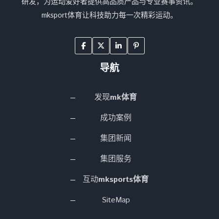
研发，为运动爱好者提供高品质产品与专业赛事资讯。
mksport体育让科技助力每一次精彩运动。
导航
发现
mk体育
成功案例
集团新闻
集团服务
互动
mksports体育
SiteMap