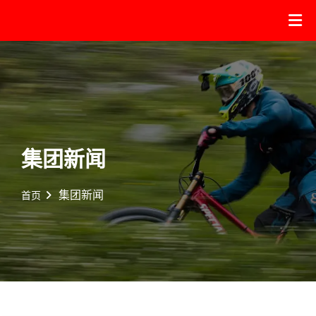
集团新闻
集团新闻
首页