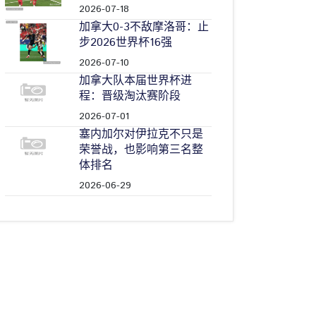
2026-07-18
加拿大0-3不敌摩洛哥：止
步2026世界杯16强
2026-07-10
加拿大队本届世界杯进
程：晋级淘汰赛阶段
2026-07-01
塞内加尔对伊拉克不只是
荣誉战，也影响第三名整
体排名
2026-06-29