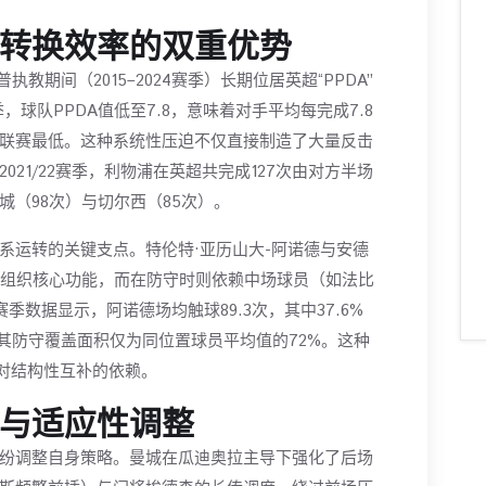
转换效率的双重优势
普执教期间（2015–2024赛季）长期位居英超“PPDA”
季，球队PPDA值低至7.8，意味着对手平均每完成7.8
联赛最低。这种系统性压迫不仅直接制造了大量反击
21/22赛季，利物浦在英超共完成127次由对方半场
（98次）与切尔西（85次）。
系运转的关键支点。特伦特·亚历山大-阿诺德与安德
承担组织核心功能，而在防守时则依赖中场球员（如法比
赛季数据显示，阿诺德场均触球89.3次，其中37.6%
但其防守覆盖面积仅为同位置球员平均值的72%。这种
系对结构性互补的依赖。
与适应性调整
纷调整自身策略。曼城在瓜迪奥拉主导下强化了后场