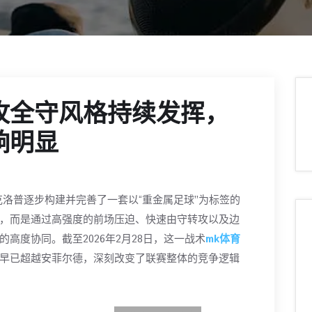
攻全守风格持续发挥，
响明显
·克洛普逐步构建并完善了一套以“重金属足球”为标签的
，而是通过高强度的前场压迫、快速由守转攻以及边
高度协同。截至2026年2月28日，这一战术
mk体育
早已超越安菲尔德，深刻改变了联赛整体的竞争逻辑