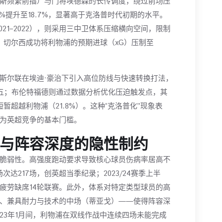
斯频繁前插）与门将埃德森的长传调度，绕过前场压
3%提升至18.7%，显著高于克洛普时代初期的水平。
21–2022），则采用三中卫体系压缩横向空间，限制
中，切尔西成功将利物浦的预期进球（xG）压制至
斯尔联在埃迪·豪治下引入高位防线与快速转换打法，
联赛前五；布伦特福德则通过数据分析优化压迫触发点，其
至短暂超越利物浦（21.8%）。这种“克洛普化”现象表
为英超竞争的基本门槛。
与阵容深度的隐性制约
脆弱性。高强度跑动要求导致核心球员伤病率居高不
次达217场，创英超当季纪录；2023/24赛季上半
疲劳缺席14轮联赛。此外，体系对特定类型球员的高
、兼具耐力与技术的中场（蒂亚戈）——使得阵容深
2023年1月间，利物浦在双线作战中连续四场未能完成