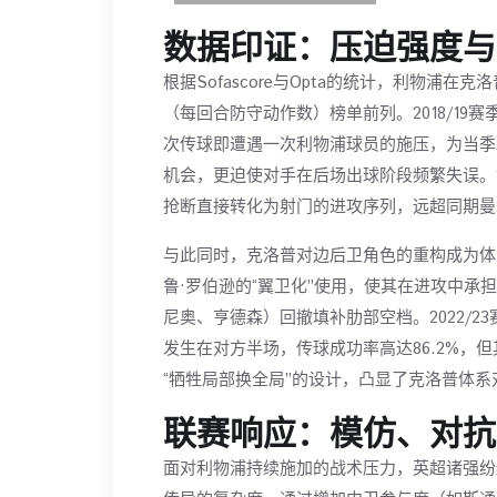
数据印证：压迫强度与
根据Sofascore与Opta的统计，利物浦在克洛
（每回合防守动作数）榜单前列。2018/19赛
次传球即遭遇一次利物浦球员的施压，为当季
机会，更迫使对手在后场出球阶段频繁失误。20
抢断直接转化为射门的进攻序列，远超同期曼城
与此同时，克洛普对边后卫角色的重构成为体
鲁·罗伯逊的“翼卫化”使用，使其在进攻中
尼奥、亨德森）回撤填补肋部空档。2022/23
发生在对方半场，传球成功率高达86.2%，
“牺牲局部换全局”的设计，凸显了克洛普体
联赛响应：模仿、对抗
面对利物浦持续施加的战术压力，英超诸强纷