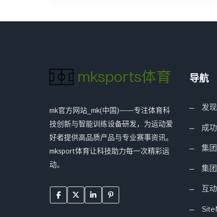
导航
发现
mk官方网站_mk(中国)——专注体育科
技创新与智能训练设备研发，为运动爱
成功
好者提供高品质产品与专业赛事资讯。
集团
mksport体育让科技助力每一次精彩运
动。
集团
互动
Sit