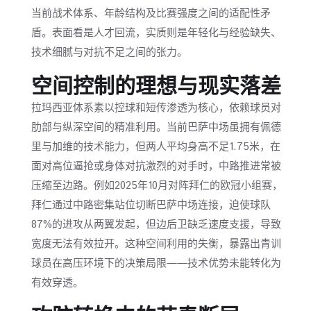
当前战术体系、年龄结构及比赛强度之间的适配性矛
盾。表面看是人才回流，实质则是年轻化与经验缺失、
技术细腻与对抗不足之间的张力。
空间控制的理想与现实落差
拉玛西亚体系素以控球和短传渗透为核心，依赖球员对
肋部与纵深空间的精准利用。当前巴萨中场虽拥有佩德
里与加维的技术能力，但两人平均身高不足1.75米，在
面对高位逼抢或身体对抗激烈的对手时，中路推进常被
压缩至边路。例如2025年10月对阵拜仁的欧冠小组赛，
拜仁通过中路密集站位切断巴萨中场连接，迫使球队
87%的进攻从两翼发起，但边后卫缺乏速度支援，导致
宽度无法有效拉开。这种空间利用的失衡，暴露出青训
球员在高压环境下的决策局限——技术优势未能转化为
有效穿透。