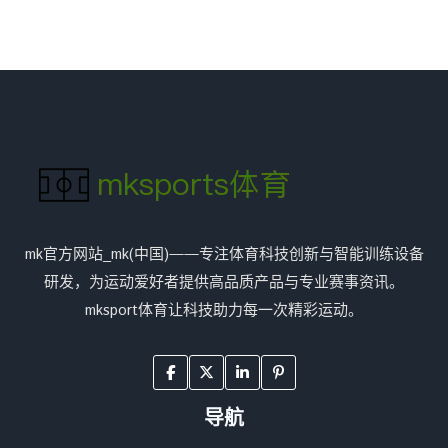
mk官方网站_mk(中国)——专注体育科技创新与智能训练设备
研发，为运动爱好者提供高品质产品与专业赛事资讯。
mksport体育让科技助力每一次精彩运动。
导航