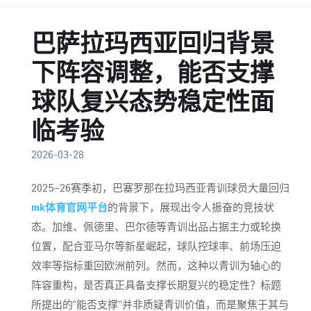
巴萨拉玛西亚回归背景
下阵容调整，能否支撑
球队复兴态势稳定性面
临考验
2026-03-28
2025–26赛季初，巴塞罗那在拉玛西亚青训球员大量回归
mk体育官网平台
的背景下，展现出令人振奋的竞技状
态。加维、佩德里、巴尔德等青训出品占据主力或轮换
位置，配合亚马尔等新星崛起，球队控球率、前场压迫
效率等指标重回欧洲前列。然而，这种以青训为轴心的
阵容重构，是否真正具备支撑长期复兴的稳定性？标题
所提出的“能否支撑”并非质疑青训价值，而是聚焦于其与