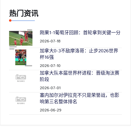
热门资讯
刚果1-1葡萄牙回顾：首轮拿到关键一分
2026-07-18
加拿大0-3不敌摩洛哥：止步2026世界
杯16强
2026-07-10
加拿大队本届世界杯进程：晋级淘汰赛
阶段
2026-07-01
塞内加尔对伊拉克不只是荣誉战，也影
响第三名整体排名
2026-06-29