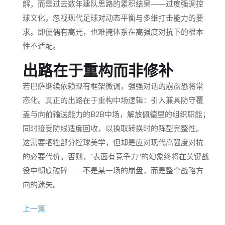
解，而是过去数年建队思路的累积结果——过度强调控
球文化，忽视现代足球对动态平衡与多维打击能力的要
求。即便偶有高光，也难掩体系在高强度对抗下的根本
性不适配。
出路在于重构而非修补
若巴萨继续依赖现有框架微调，强强对话的崩盘恐将常
态化。真正的出路在于重构中场逻辑：引入兼具防守覆
盖与向前输送能力的B2B中场，解放佩德里的组织职能；
同时接受防线适度回收，以换取转换时的阵型完整性。
这需要牺牲部分控球美学，但却是应对现代高强度对抗
的必要代价。否则，“表面有竞争力”的幻象终将在关键战
役中彻底破碎——不是某一场的崩盘，而是整个战略方
向的迷失。
上一篇