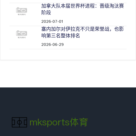
加拿大队本届世界杯进程：晋级淘汰赛
阶段
2026-07-01
塞内加尔对伊拉克不只是荣誉战，也影
响第三名整体排名
2026-06-29