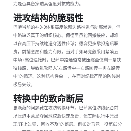
力是否具备穿透高强度对抗的能力。
进攻结构的脆弱性
巴萨当前的4-3-3体系高度依赖边路推进与肋部渗透，但
中路缺乏真正的组织核心。佩德里虽能回撤接应，却难
以在高压下持续输送穿透性传球；德容更多承担拖后职
责，前插意愿和能力有限。当对手如马竞般采用紧凑五
中场+高位逼抢时，巴萨中路通道常被压缩至仅剩一条狭
窄线路，导致进攻陷入“左路传中—右路回传—再左路传
中”的循环。这种结构性单一，在面对纪律严明的防线时
极易失效。
转换中的致命断层
更隐蔽的问题藏在攻防转换环节。巴萨高位防线配合前
场压迫本意是夺回球权后快速反击，但实际执行中常出
现“压上过猛、回收不及”的断层。例如对马竞一役第63分