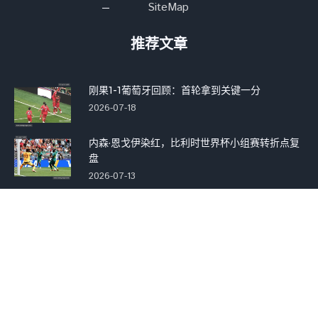
SiteMap
推荐文章
刚果1-1葡萄牙回顾：首轮拿到关键一分
2026-07-18
内森·恩戈伊染红，比利时世界杯小组赛转折点复
盘
2026-07-13
联系方式
地址:
北京市朝阳区北湖渠路15号京环大厦
电话:
15257216877
邮箱:
fallow@gmail.com