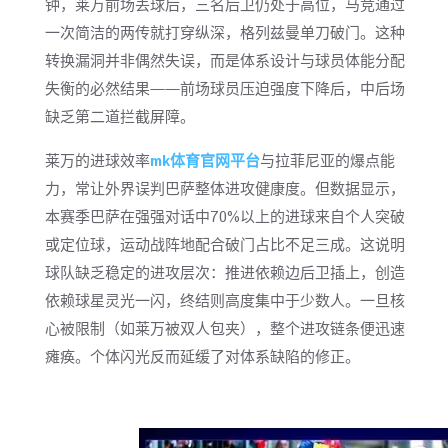
钟，莱万前场丢球后，三名后卫仍处于高位，马竞通过
一次简洁的两传就打穿纵深，格列兹曼单刀破门。这种
转换漏洞并非偶然失误，而是体系设计与球员体能分配
失衡的必然结果——前场球员压迫强度下降后，中后场
缺乏第二道拦截屏障。
莱万的进球效率
mk体育官网平台
与拉菲尼亚的爆点能
力，常让外界误判巴萨整体进攻健康度。但数据显示，
本赛季巴萨在强强对话中70%以上的进球来自个人突破
或定位球，运动战阵地配合破门占比不足三成。这说明
球队缺乏稳定的进攻层次：推进依赖边后卫插上，创造
依赖球星灵光一闪，终结则高度集中于少数人。一旦核
心被限制（如莱万被双人包夹），整个进攻链条便迅速
瘫痪。个体闪光反而延缓了对体系缺陷的修正。